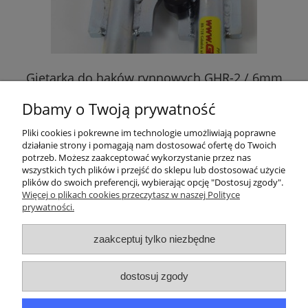
Giętarka do haków rynnowych GHR-2 / 6mm
Gi
Dbamy o Twoją prywatność
250,00 zł
Pliki cookies i pokrewne im technologie umożliwiają poprawne
działanie strony i pomagają nam dostosować ofertę do Twoich
potrzeb. Możesz zaakceptować wykorzystanie przez nas
wszystkich tych plików i przejść do sklepu lub dostosować użycie
Moje konto
plików do swoich preferencji, wybierając opcję "Dostosuj zgody".
Więcej o plikach cookies przeczytasz w naszej Polityce
prywatności.
Informacje
zaakceptuj tylko niezbędne
O nas
Dane kontaktowe
dostosuj zgody