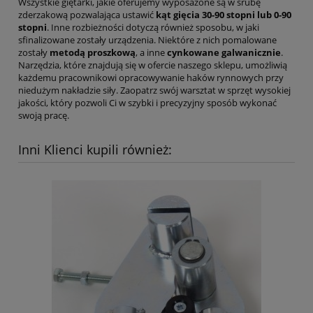
Wszystkie giętarki, jakie oferujemy wyposażone są w śrubę
zderzakową pozwalająca ustawić
kąt gięcia
30-90 stopni lub 0-90
stopni
. Inne rozbieżności dotyczą również sposobu, w jaki
sfinalizowane zostały urządzenia. Niektóre z nich pomalowane
zostały
metodą proszkową
, a inne
cynkowane galwanicznie
.
Narzędzia, które znajdują się w ofercie naszego sklepu, umożliwią
każdemu pracownikowi opracowywanie haków rynnowych przy
niedużym nakładzie siły. Zaopatrz swój warsztat w sprzęt wysokiej
jakości, który pozwoli Ci w szybki i precyzyjny sposób wykonać
swoją pracę.
Inni Klienci kupili również: