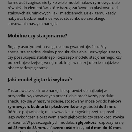
formować i zaginać nie tylko wiele modeli haków rynnowych, ale
również do elementów, które bazują zarówno na płaskownikach
stalowych aluminiowych, jak i miedzianych. Dzięki temu każdy
nabywca będzie miał możliwość stosunkowo szerokiego
stosowania naszych narzędzi.
Mobilne czy stacjonarne?
Bogaty asortyment naszego sklepu gwarantuje, że każdy
specjalista znajdzie idealny produkt dla siebie. Bez względu na to,
czy poszukujesz stabilnego i cięższego modelu stacjonarnego, czy
potrzebujesz lżejszej wersji mobilnej - w naszej ofercie znajdziesz
oba te rodzaje giętarek.
Jaki model giętarki wybrać?
Zastanawiasz się, które narzędzie sprawdzi się najlepiej w
przypadku wykonywanych przez Ciebie prac? Każdy produkt,
znajdujący się w naszym sklepie, stosowany może być do
haków
rynnowych
,
bednarki i płaskowników
o grubości
do 5 mm
.
Różnice pojawiają się m.in. w wadze i długości sprzętu, sposobie
jego wykończenia oraz wymiarach głębokości czy szerokości rowka
w rdzeniu. W poszczególnych modelach
głębokość
rozpoczyna się
od 25 mm do 38 mm
, zaś
szerokość
mierzy
od 6 mm do 10 mm
.