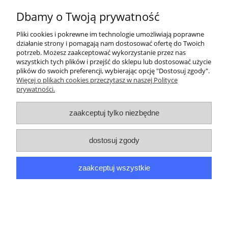
Dbamy o Twoją prywatność
Pliki cookies i pokrewne im technologie umożliwiają poprawne
działanie strony i pomagają nam dostosować ofertę do Twoich
potrzeb. Możesz zaakceptować wykorzystanie przez nas
Moje konto
wszystkich tych plików i przejść do sklepu lub dostosować użycie
plików do swoich preferencji, wybierając opcję "Dostosuj zgody".
Informacje
Więcej o plikach cookies przeczytasz w naszej Polityce
prywatności.
O nas
zaakceptuj tylko niezbędne
Dane kontaktowe
dostosuj zgody
Sklep internetowy PPM Paweł Achranowicz | ul. Elbląska 113, 80-
zaakceptuj wszystkie
718 Gdańsk |
shop@gietarka.eu
|
693520120
| NIP: 5832517259 |
REGON: 220731101
pokaż pełną wersję strony
Sklep internetowy Shoper.pl