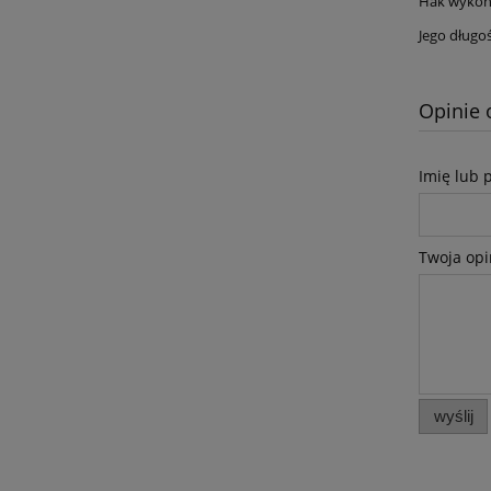
Hak wykona
Jego długo
Opinie 
Imię lub 
Twoja opi
wyślij