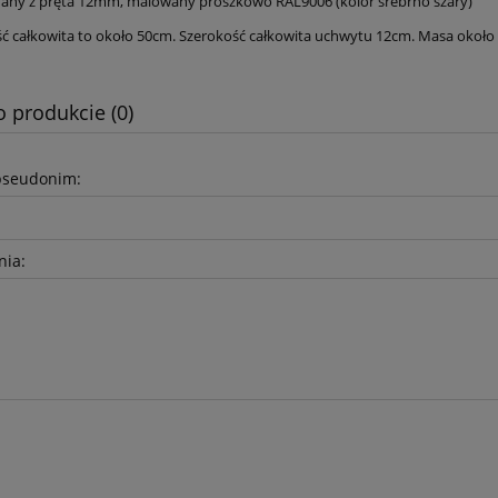
ny z pręta 12mm, malowany proszkowo RAL9006 (kolor srebrno szary)
ść całkowita to około 50cm. Szerokość całkowita uchwytu 12cm. Masa około
o produkcie (0)
pseudonim:
nia: