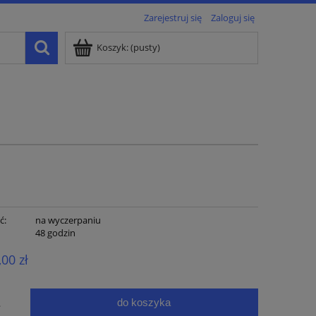
Zarejestruj się
Zaloguj się
Koszyk:
(pusty)
ć:
na wyczerpaniu
:
48 godzin
,00 zł
do koszyka
.