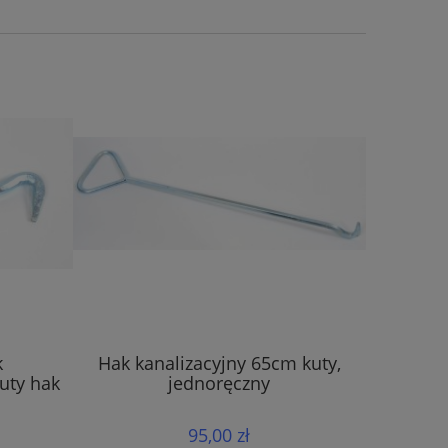
k
Hak kanalizacyjny 65cm kuty,
Hak ka
kuty hak
jednoręczny
95,00 zł