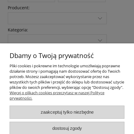
Producent:
Kategoria:
Dbamy o Twoją prywatność
szukaj
Wyczyść filtr
Pliki cookies i pokrewne im technologie umożliwiają poprawne
działanie strony i pomagają nam dostosować ofertę do Twoich
potrzeb. Możesz zaakceptować wykorzystanie przez nas
wszystkich tych plików i przejść do sklepu lub dostosować użycie
Moje konto
plików do swoich preferencji, wybierając opcję "Dostosuj zgody".
Więcej o plikach cookies przeczytasz w naszej Polityce
prywatności.
Informacje
zaakceptuj tylko niezbędne
O nas
Dane kontaktowe
dostosuj zgody