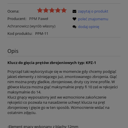
Ocena:
zapytaj o produkt
Producent:
PPM Paweł
poleć znajomemu
Achranowicz (wyrób własny)
dodaj opinię
Kod produktu:
PPM-11
Opis
Klucz do gięcia prętów zbrojeniowych typ: KPZ-1
Przyrząd taki wykorzystuje się w momencie gdy chcemy podgiąć
jakieś elementy z istniejącego już, zmontowanego zbrojenia. Giąć
nim można pręty gładkie, zbrojeniowe, druty czy inne profile. W
główce klucza można giąć maksymalnie pręty fi 10 zaś w rękojeści
maksymalnie do 14.
Klucz gnący wyposażony jest we wzmocnione zakończenie
rękojeści co pozwala na nasadzenie uchwyt klucza na pręt
zbrojeniowy i gięcie go w ten sposób. Wzmocnienie widać na
ostatnim zdjęciu.
-Element gnący wykonany z blachy 12mm