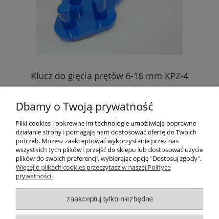
Klucz do gięcia prętów 6-16 mm KPZ-4
Dbamy o Twoją prywatność
105,00 zł
Pliki cookies i pokrewne im technologie umożliwiają poprawne
działanie strony i pomagają nam dostosować ofertę do Twoich
potrzeb. Możesz zaakceptować wykorzystanie przez nas
wszystkich tych plików i przejść do sklepu lub dostosować użycie
Moje konto
plików do swoich preferencji, wybierając opcję "Dostosuj zgody".
Więcej o plikach cookies przeczytasz w naszej Polityce
prywatności.
Informacje
zaakceptuj tylko niezbędne
O nas