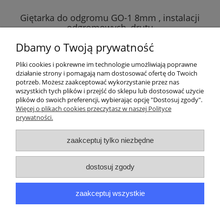
G
Giętarka do odgromu GO-1 8mm , instalacji
odgromowych, drutu
Dbamy o Twoją prywatność
215,00 zł
Pliki cookies i pokrewne im technologie umożliwiają poprawne
działanie strony i pomagają nam dostosować ofertę do Twoich
potrzeb. Możesz zaakceptować wykorzystanie przez nas
wszystkich tych plików i przejść do sklepu lub dostosować użycie
Moje konto
plików do swoich preferencji, wybierając opcję "Dostosuj zgody".
Więcej o plikach cookies przeczytasz w naszej Polityce
prywatności.
Informacje
zaakceptuj tylko niezbędne
O nas
Dane kontaktowe
dostosuj zgody
zaakceptuj wszystkie
Sklep internetowy PPM Paweł Achranowicz | ul. Elbląska 113, 80-
718 Gdańsk |
shop@gietarka.eu
|
693520120
| NIP: 5832517259 |
REGON: 220731101