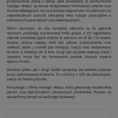
przeznaczenie. Jedną z wersji, jakie posiadamy w asortymencie
naszego sklepu, są wersje dedykowane formowaniu prętów oraz
drutów składających się na instalacje odgromowe. W zależności od
indywidualnych potrzeb oferujemy dwa rodzaje przyrządów o
odmiennych parametrach oraz właściwościach.
Warto zaznaczyć, że oba narzędzia zaliczane są do giętarek
ręcznych, posiadają ocynkowaną rolkę gnącą, a ich regulowany
zderzak umożliwia gięcie prętów w zakresie od 45 do 110 stopni.
Istotną różnicą między nimi jest jednak przeznaczenie oraz
wielkość. Jeden z modeli jest mniejszy, lżejszy oraz dedykowany
drutom o średnicy do 8 mm. Drugi zaś posiada większą masę i
używany może być do formowania prętów, których średnia
wynosi 10 mm.
Zarówno jeden, jak i drugi model sprawdzą się świetnie podczas
pracy wykonywanej w terenie. To, na który z nich się zdecydujesz,
zależy od Twoich potrzeb.
Korzystając z oferty naszego sklepu, masz gwarancję niezawodnej
jakości oraz wytrzymałości zakupionych produktów. Postaw na
sprawdzony sprzęt od zaufanego dostawcy!