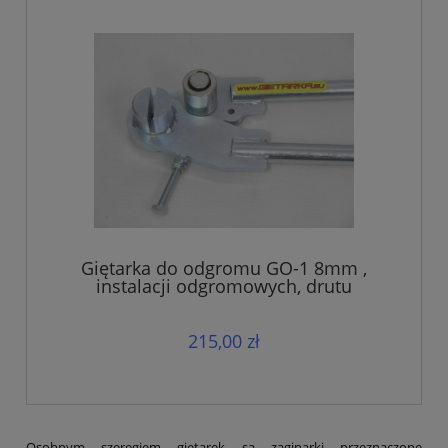
Giętarka do odgromu GO-1 8mm ,
instalacji odgromowych, drutu
215,00 zł
Osobnym szeregiem giętarek są zaginarki przeznaczone