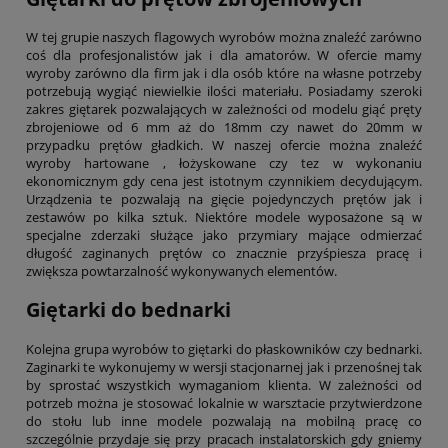
W tej grupie naszych flagowych wyrobów można znaleźć zarówno
coś dla profesjonalistów jak i dla amatorów. W ofercie mamy
wyroby zarówno dla firm jak i dla osób które na własne potrzeby
potrzebują wygiąć niewielkie ilości materiału. Posiadamy szeroki
zakres giętarek pozwalających w zależności od modelu giąć pręty
zbrojeniowe od 6 mm aż do 18mm czy nawet do 20mm w
przypadku prętów gładkich. W naszej ofercie można znaleźć
wyroby hartowane , łożyskowane czy tez w wykonaniu
ekonomicznym gdy cena jest istotnym czynnikiem decydującym.
Urządzenia te pozwalają na gięcie pojedynczych prętów jak i
zestawów po kilka sztuk. Niektóre modele wyposażone są w
specjalne zderzaki służące jako przymiary mające odmierzać
długość zaginanych prętów co znacznie przyśpiesza pracę i
zwiększa powtarzalność wykonywanych elementów.
Giętarki do bednarki
Kolejna grupa wyrobów to giętarki do płaskowników czy bednarki.
Zaginarki te wykonujemy w wersji stacjonarnej jak i przenośnej tak
by sprostać wszystkich wymaganiom klienta. W zależności od
potrzeb można je stosować lokalnie w warsztacie przytwierdzone
do stołu lub inne modele pozwalają na mobilną pracę co
szczególnie przydaje się przy pracach instalatorskich gdy gniemy