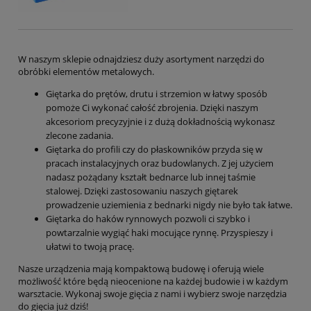
W naszym sklepie odnajdziesz duży asortyment narzędzi do
obróbki elementów metalowych.
Giętarka do prętów, drutu i strzemion w łatwy sposób
pomoże Ci wykonać całość zbrojenia. Dzięki naszym
akcesoriom precyzyjnie i z dużą dokładnością wykonasz
zlecone zadania.
Giętarka do profili czy do płaskowników przyda się w
pracach instalacyjnych oraz budowlanych. Z jej użyciem
nadasz pożądany kształt bednarce lub innej taśmie
stalowej. Dzięki zastosowaniu naszych giętarek
prowadzenie uziemienia z bednarki nigdy nie było tak łatwe.
Giętarka do haków rynnowych pozwoli ci szybko i
powtarzalnie wygiąć haki mocujące rynnę. Przyspieszy i
ułatwi to twoją pracę.
Nasze urządzenia mają kompaktową budowę i oferują wiele
możliwość które będą nieocenione na każdej budowie i w każdym
warsztacie. Wykonaj swoje gięcia z nami i wybierz swoje narzędzia
do gięcia już dziś!