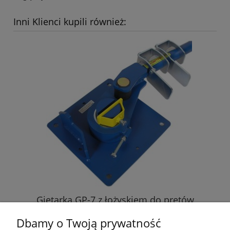
Inni Klienci kupili również:
Giętarka GP-7 z łożyskiem do prętów
zbrojeniowych 6-18 mm rowek 14mm
Dbamy o Twoją prywatność