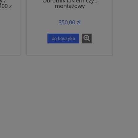
y /
Obrotnik lakierniczy ,
200 z
montażowy
350,00 zł
do koszyka