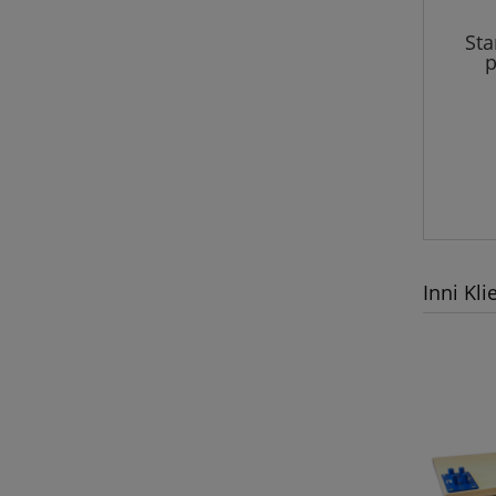
Sta
p
z
Inni Kli