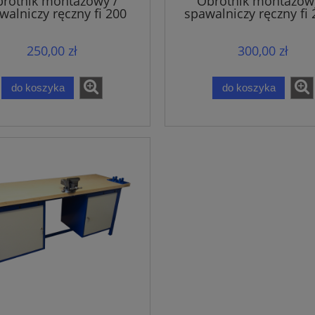
rotnik montażowy /
Obrotnik montażow
walniczy ręczny fi 200
spawalniczy ręczny fi 
gładki
otworami
250,00 zł
300,00 zł
do koszyka
do koszyka