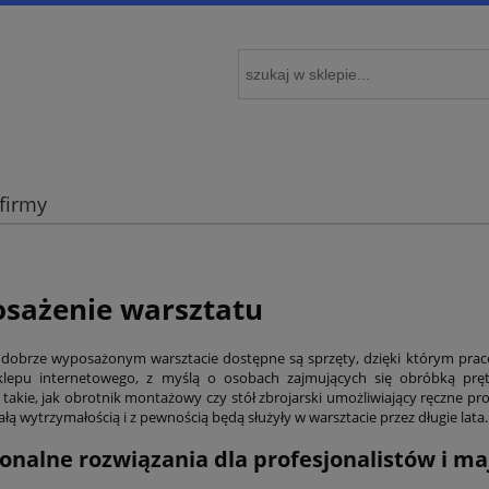
 firmy
sażenie warsztatu
obrze wyposażonym warsztacie dostępne są sprzęty, dzięki którym prace p
klepu internetowego, z myślą o osobach zajmujących się obróbką pr
 takie, jak obrotnik montażowy czy stół zbrojarski umożliwiający ręczne p
łą wytrzymałością i z pewnością będą służyły w warsztacie przez długie lata.
onalne rozwiązania dla profesjonalistów i m