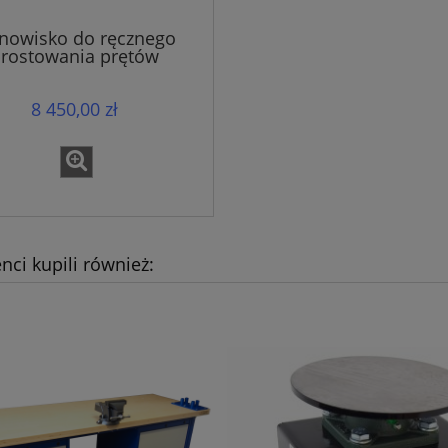
nowisko do ręcznego
rostowania prętów
brojeniowych ( Stół
zbrojarski)
8 450,00 zł
enci kupili również: