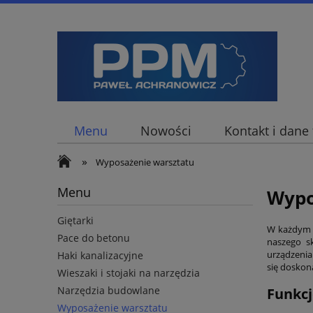
Menu
Nowości
Kontakt i dane
»
Wyposażenie warsztatu
Menu
Wypo
Giętarki
W każdym d
Pace do betonu
naszego s
urządzenia
Haki kanalizacyjne
się doskona
Wieszaki i stojaki na narzędzia
Narzędzia budowlane
Funkcj
Wyposażenie warsztatu