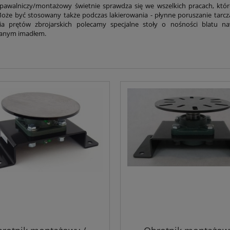
pawalniczy/montażowy świetnie sprawdza się we wszelkich pracach, któ
Może być stosowany także podczas lakierowania - płynne poruszanie tarc
ia prętów zbrojarskich polecamy specjalne stoły o nośności blatu n
anym imadłem.