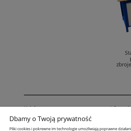
St
zbroje
Moje konto
Informacj
Dbamy o Twoją prywatność
Twoje zamówienia
Regulamin
Ustawienia konta
Polityka pr
Pliki cookies i pokrewne im technologie umożliwiają poprawne działa