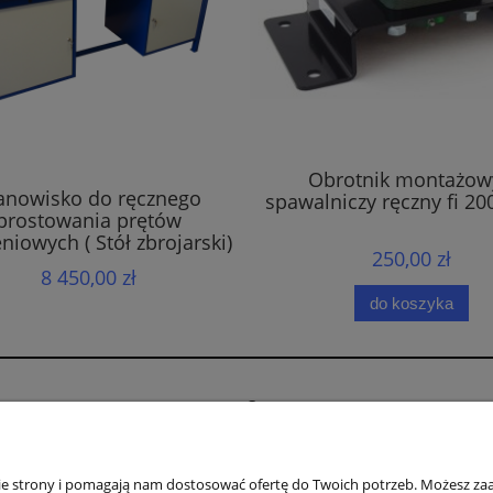
Obrotnik montażow
anowisko do ręcznego
spawalniczy ręczny fi 20
prostowania prętów
niowych ( Stół zbrojarski)
250,00 zł
8 450,00 zł
do koszyka
e
O nas
Kontakt i dane firmy
ywatności
O firmie
nie strony i pomagają nam dostosować ofertę do Twoich potrzeb. Możesz zaa