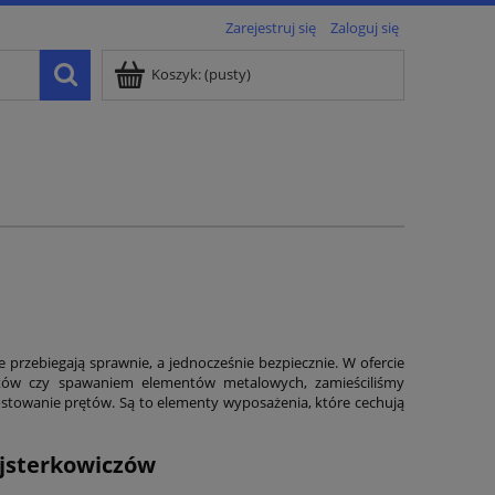
Zarejestruj się
Zaloguj się
Koszyk:
(pusty)
rzebiegają sprawnie, a jednocześnie bezpiecznie. W ofercie
ętów czy spawaniem elementów metalowych, zamieściliśmy
rostowanie prętów. Są to elementy wyposażenia, które cechują
ajsterkowiczów