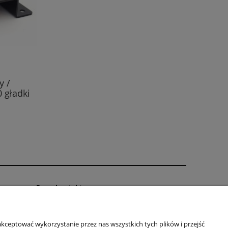
y /
0 gładki
Dane kontaktowe
PPM Paweł Achranowicz
ul. Elbląska 113
kceptować wykorzystanie przez nas wszystkich tych plików i przejść