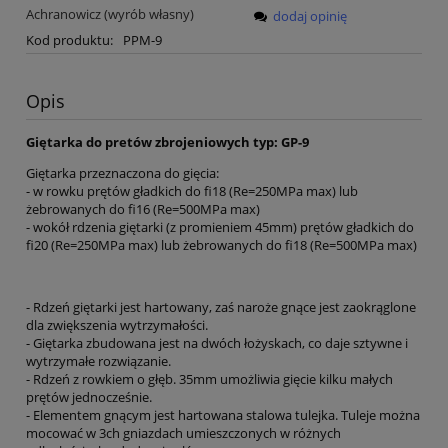
Achranowicz (wyrób własny)
dodaj opinię
Kod produktu:
PPM-9
Opis
Giętarka do pretów zbrojeniowych typ: GP-9
Giętarka przeznaczona do gięcia:
- w rowku prętów gładkich do fi18 (Re=250MPa max) lub
żebrowanych do fi16 (Re=500MPa max)
- wokół rdzenia giętarki (z promieniem 45mm) prętów gładkich do
fi20 (Re=250MPa max) lub żebrowanych do fi18 (Re=500MPa max)
- Rdzeń giętarki jest hartowany, zaś naroże gnące jest zaokrąglone
dla zwiększenia wytrzymałości.
- Giętarka zbudowana jest na dwóch łożyskach, co daje sztywne i
wytrzymałe rozwiązanie.
- Rdzeń z rowkiem o głęb. 35mm umożliwia gięcie kilku małych
prętów jednocześnie.
- Elementem gnącym jest hartowana stalowa tulejka. Tuleje można
mocować w 3ch gniazdach umieszczonych w różnych