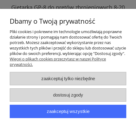
Giętarka GP-8 do prętów zbrojeniowych 8-20
mm rowek 20mm
Dbamy o Twoją prywatność
580,00 zł
Pliki cookies i pokrewne im technologie umożliwiają poprawne
działanie strony i pomagają nam dostosować ofertę do Twoich
potrzeb. Możesz zaakceptować wykorzystanie przez nas
wszystkich tych plików i przejść do sklepu lub dostosować użycie
Moje konto
plików do swoich preferencji, wybierając opcję "Dostosuj zgody".
Więcej o plikach cookies przeczytasz w naszej Polityce
prywatności.
Informacje
zaakceptuj tylko niezbędne
O nas
Dane kontaktowe
dostosuj zgody
zaakceptuj wszystkie
Sklep internetowy PPM Paweł Achranowicz | ul. Elbląska 113, 80-
718 Gdańsk |
shop@gietarka.eu
|
693520120
| NIP: 5832517259 |
REGON: 220731101
pokaż pełną wersję strony