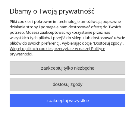
Dbamy o Twoją prywatność
245,00 zł
Pliki cookies i pokrewne im technologie umożliwiają poprawne
działanie strony i pomagają nam dostosować ofertę do Twoich
potrzeb. Możesz zaakceptować wykorzystanie przez nas
wszystkich tych plików i przejść do sklepu lub dostosować użycie
Moje konto
plików do swoich preferencji, wybierając opcję "Dostosuj zgody".
Więcej o plikach cookies przeczytasz w naszej Polityce
prywatności.
Informacje
zaakceptuj tylko niezbędne
O nas
Dane kontaktowe
dostosuj zgody
zaakceptuj wszystkie
Sklep internetowy PPM Paweł Achranowicz | ul. Elbląska 113, 80-
718 Gdańsk |
shop@gietarka.eu
|
693520120
| NIP: 5832517259 |
REGON: 220731101
pokaż pełną wersję strony
Sklep internetowy Shoper.pl