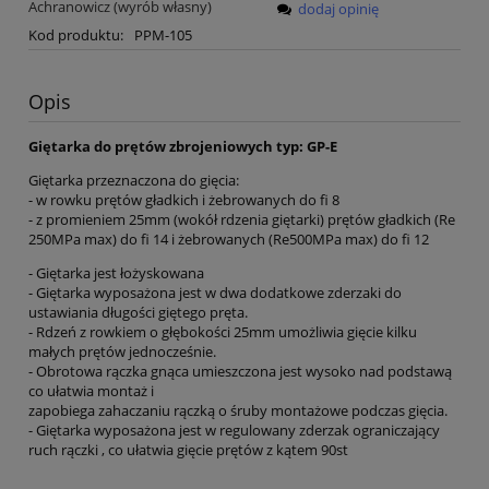
Achranowicz (wyrób własny)
dodaj opinię
Kod produktu:
PPM-105
Opis
Giętarka do prętów zbrojeniowych typ: GP-E
Giętarka przeznaczona do gięcia:
- w rowku prętów gładkich i żebrowanych do fi 8
- z promieniem 25mm (wokół rdzenia giętarki) prętów gładkich (Re
250MPa max) do fi 14 i żebrowanych (Re500MPa max) do fi 12
- Giętarka jest łożyskowana
- Giętarka wyposażona jest w dwa dodatkowe zderzaki do
ustawiania długości giętego pręta.
- Rdzeń z rowkiem o głębokości 25mm umożliwia gięcie kilku
małych prętów jednocześnie.
- Obrotowa rączka gnąca umieszczona jest wysoko nad podstawą
co ułatwia montaż i
zapobiega zahaczaniu rączką o śruby montażowe podczas gięcia.
- Giętarka wyposażona jest w regulowany zderzak ograniczający
ruch rączki , co ułatwia gięcie prętów z kątem 90st