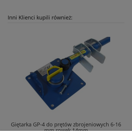
Inni Klienci kupili również:
Giętarka GP-4 do prętów zbrojeniowych 6-16
G
mm rowek 14mm